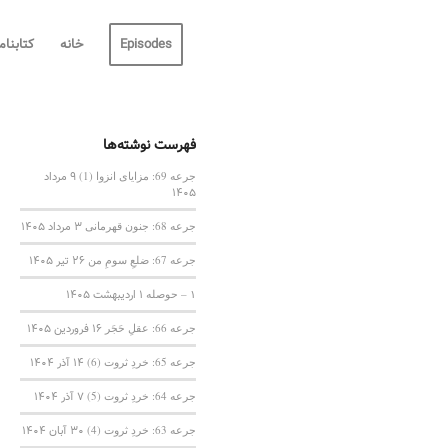
Episodes
خانه
کتابنام
فهرست نوشته‌ها
جرعه 69: مزایای انزوا (1)
9 مرداد
1405
جرعه 68: جنون قهرمانی
3 مرداد 1405
جرعه 67: ضلعِ سومِ من
26 تیر 1405
۱ – حوصله
1 اردیبهشت 1405
جرعه 66: عقلِ حَجَر
16 فروردین 1405
جرعه 65: خردِ ثروت (6)
14 آذر 1404
جرعه 64: خردِ ثروت (5)
7 آذر 1404
جرعه 63: خردِ ثروت (4)
30 آبان 1404