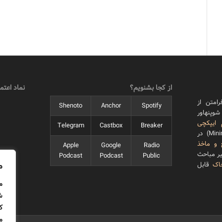
از کجا بشنویم؟
نماد اعتما
امتن از
Shenoto
Anchor
Spotify
وپنهاور
ایپکچی
Telegram
Castbox
Breaker
است. مِی با رویکرد گزیده‌گرا (Minimal) در
 و ماخذ
Apple
Google
Radio
یر مباحث
Podcast
Podcast
Public
م
اک
قابل
م
ش
ک
م