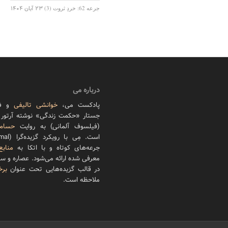
جرعه 62: خردِ ثروت (3)
23 آبان 1404
درباره می
پادکست می،
خوانشی تالیفی
و فر
جستار «حکمت زندگی» نوشته آرتور ش
(فیلسوف آلمانی) به روایت
حسام 
جرعه‌های کوتاه و با اتکا به
منابع
معرفی شده ارائه می‌شود. عصاره و س
در قالب گزیده‌هایی تحت عنوان
برخ
ملاحظه است.