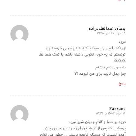
پیمان عبدالعلی‌زاده
28 دی 1401 در 19:50
گفته:
درود
ازاینکه با می و انسانک آشنا شدم خیلی خرسندم و
تونستم که یه خونه تکونی داشته باشم با کمک شما 🙏
🙏🙏🙏
یه سوال هم داشتم
چرا ایمل تایید برای من نیومد ؟؟
پاسخ
Farzane
16 آبان 1403 در 17:21
گفته:
درود بر شما و کلام و بیان شیواتون.
پرسشی که پس از نیوشیدن این جرعه برای من پیش
آمده اینست که مسئله قاعده پرستی را چطور می توان