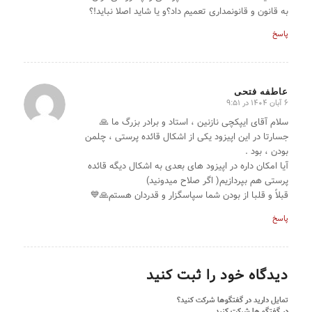
به قانون و قانونمداری تعمیم داد؟و یا شاید اصلا نباید!؟
پاسخ
عاطفه فتحی
6 آبان 1404 در 9:51
گفته:
سلام آقای ایپکچی نازنین ، استاد و برادر بزرگ ما 🙏
جسارتا در این اپیزود یکی از اشکال قائده پرستی ، چلمن
بودن ، بود .
آیا امکان داره در اپیزود های بعدی به اشکال دیگه قائده
پرستی هم بپردازیم( اگر صلاح میدونید)
قبلاً و قلبا از بودن شما سپاسگزار و قدردان هستم🙏💙
پاسخ
دیدگاه خود را ثبت کنید
تمایل دارید در گفتگوها شرکت کنید؟
در گفتگو ها شرکت کنید.