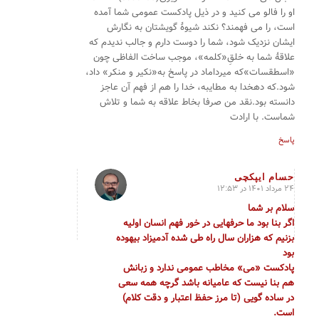
او را فالو می کنید و در ذیل پادکست عمومی شما آمده
است، را می فهمند؟ نکند شیوهٔ گویشتان به نگارش
ایشان نزدیک شود، شما را دوست دارم و جالب ندیدم که
علاقهٔ شما به خلقِ«کلمه»، موجب ساخت الفاظی چون
«اسطقسات»که میرداماد در پاسخ به«نکیر و منکر» داد،
شود.که دهخدا به مطایبه، خدا را هم از فهم آن عاجز
دانسته بود.نقد من صرفا بخاط علاقه به شما و تلاش
شماست. با ارادت
پاسخ
حسام ایپکچی
24 مرداد 1401 در 12:53
گفته:
سلام بر شما
اگر بنا بود ما حرفهایی در خور فهم انسان اولیه
بزنیم که هزاران سال راه طی شده آدمیزاد بیهوده
بود
پادکست «می» مخاطب عمومی ندارد و زبانش
هم بنا نیست که عامیانه باشد گرچه همه سعی
در ساده گویی (تا مرز حفظ اعتبار و دقت کلام)
است.