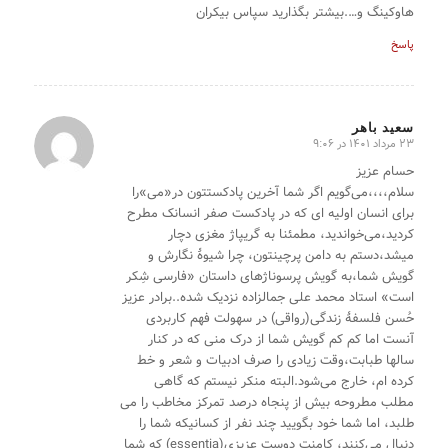
هاوکینگ و….بیشتر بگذارید سپاس بیکران
پاسخ
سعید باهر
23 مرداد 1401 در 9:06
گفته:
حسام عزیز
سلام،،،،می‌گویم اگر شما آخرین پادکستتون در«می»را
برای انسان اولیه ای که در پادکست صفر انسانک مطرح
کردید،می‌خواندید، مطمئنا به گریپاژ مغزی دچار
میشد،دستم به دامن پرچینتون، چرا شیوهٔ نگارش و
گویش شما،به گویش پرسوناژهای داستان «فارسی شِکر
است» استاد محمد علی جمالزاده نزدیک شده..برادر عزیز
حُسن فلسفهٔ زندگی(رواقی) در سهولت فهم کاربردی
آنست اما کم کم گویش شما از درک منی که در کنار
سالها طبابت،وقت زیادی را صرف ادبیات و شعر و خط
کرده ام، خارج می‌شود.البته منکر نیستم که گاهی
مطلب مطروحه بیش از پنجاه درصد تمرکز مخاطب را می
طلبد، اما شما خود بگویید چند نفر از کسانیکه شما را
دنبال می‌کنند، کامنت دوست عزیزی(essentia) که شما