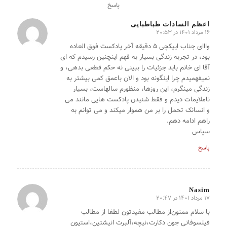
پاسخ
اعظم السادات طباطبایی
16 مرداد 1401 در 20:53
گفته:
وااای جناب ایپکچی ۵ دقیقه آخر پادکست فوق العاده
بود، در تجربه زندگی بسیار به فهم اینچنین رسیدم که ای
آقا ای خانم باید جزئیات را ببینی نه حکم قطعی بدهی، و
نمیفهمیدم چرا اینگونه بود و الان باعمق کمی بیشتر به
زندگی مینگرم، این روزها، منظورم سالهاست، بسیار
ناملایمات دیدم و فقط شنیدن پادکست هایی مانند می
و انسانک تحمل را بر من هموار میکند و می توانم به
راهم ادامه دهم.
سپاس
پاسخ
Nasim
17 مرداد 1401 در 20:47
گفته:
با سلام ممنون‌از مطالب مفیدتون لطفا از مطالب
فیلسوفانی جون دکارت،نیچه،آلبرت انیشتین،استیون