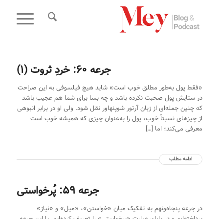
جرعه 60: خردِ ثروت (1)
«فقط پول به‌طور مطلق خوب است» شاید هیچ فیلسوفی به این صراحت
در ستایش پول صحبت نکرده باشد و چه بسا برای شما هم عجیب باشد
که چنین جمله‌ای از زبان آرتور شوپنهاور نقل شود. ولی او در برابر انبوهی
از چیزهای نسبتاً خوب، پول را به‌عنوان چیزی که همیشه خوب است
معرفی می‌کند؛ اما […]
ادامه مطلب
جرعه 59: پُرخواستی
در جرعه پنجاه‌ونهم به‌ تفکیک میان «خواستن»، «میل» و «نیاز»
پرداخته‌ایم و در پایان عبارت «پرخواستی» را تعریف کرده‌ایم. با این جرعه