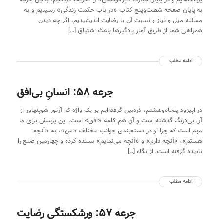
به پایان صفحه شصت‌وپنج کتاب «در باب حکمت زندگی» رسیدیم و به
مسئله میل و نیاز و نسبت آن با رضایت اندیشیدیم. اگر چه دیدن
همراهی شما از طریق آمار پادگیر‌ها باعث اشتیاق […]
ادامه مطلب
جرعه 58: انسانِ بی‌افق
در اپیزود پنجاه‌وهشتم، ذره‌بین گرفته‌ایم بر یک واژه که آرتور شوپنهاور از
آن بی‌درنگ گذشته است و آن هم کلمه «افق» است. این پرسش برای ما
مهم است که چرا او در دسته‌بندی جوانب مختلف «من»، به «آنچه
هستم»، «آنچه دارم» و «آنچه می‌نمایم» بسنده کرده و چهارمین ضلع را
نادیده گرفته است. از نگاه […]
ادامه مطلب
جرعه 57: ورشکستگی رضایت