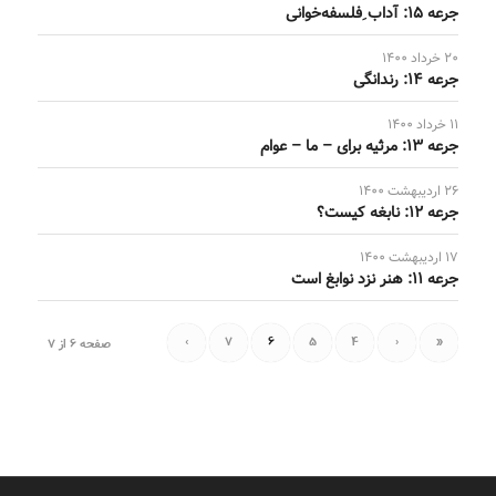
جرعه 15: آداب ِفلسفه‌خوانی
20 خرداد 1400
جرعه 14: رندانگی
11 خرداد 1400
جرعه 13: مرثیه برای – ما – عوام
26 اردیبهشت 1400
جرعه 12: نابغه کیست؟
17 اردیبهشت 1400
جرعه 11: هنر نزد نوابغ است
›
7
6
5
4
‹
«
صفحه 6 از 7